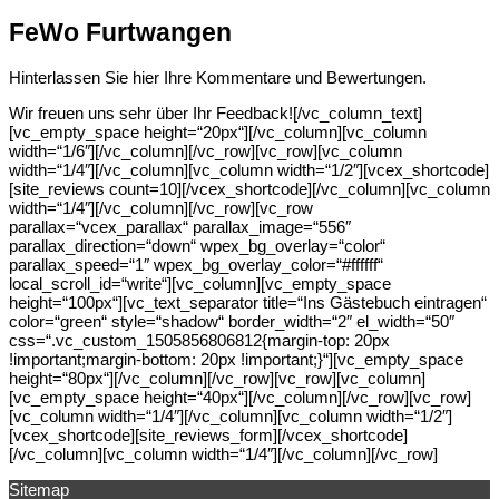
FeWo Furtwangen
Hinterlassen Sie hier Ihre Kommentare und Bewertungen.
Wir freuen uns sehr über Ihr Feedback![/vc_column_text]
[vc_empty_space height=“20px“][/vc_column][vc_column
width=“1/6″][/vc_column][/vc_row][vc_row][vc_column
width=“1/4″][/vc_column][vc_column width=“1/2″][vcex_shortcode]
[site_reviews count=10][/vcex_shortcode][/vc_column][vc_column
width=“1/4″][/vc_column][/vc_row][vc_row
parallax=“vcex_parallax“ parallax_image=“556″
parallax_direction=“down“ wpex_bg_overlay=“color“
parallax_speed=“1″ wpex_bg_overlay_color=“#ffffff“
local_scroll_id=“write“][vc_column][vc_empty_space
height=“100px“][vc_text_separator title=“Ins Gästebuch eintragen“
color=“green“ style=“shadow“ border_width=“2″ el_width=“50″
css=“.vc_custom_1505856806812{margin-top: 20px
!important;margin-bottom: 20px !important;}“][vc_empty_space
height=“80px“][/vc_column][/vc_row][vc_row][vc_column]
[vc_empty_space height=“40px“][/vc_column][/vc_row][vc_row]
[vc_column width=“1/4″][/vc_column][vc_column width=“1/2″]
[vcex_shortcode][site_reviews_form][/vcex_shortcode]
[/vc_column][vc_column width=“1/4″][/vc_column][/vc_row]
Sitemap