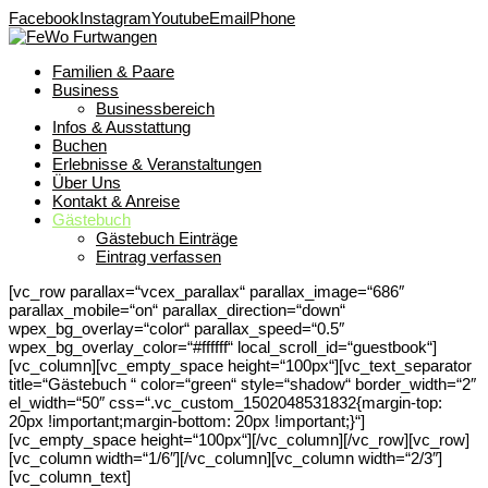
Facebook
Instagram
Youtube
Email
Phone
Familien & Paare
Business
Businessbereich
Infos & Ausstattung
Buchen
Erlebnisse & Veranstaltungen
Über Uns
Kontakt & Anreise
Gästebuch
Gästebuch Einträge
Eintrag verfassen
[vc_row parallax=“vcex_parallax“ parallax_image=“686″
parallax_mobile=“on“ parallax_direction=“down“
wpex_bg_overlay=“color“ parallax_speed=“0.5″
wpex_bg_overlay_color=“#ffffff“ local_scroll_id=“guestbook“]
[vc_column][vc_empty_space height=“100px“][vc_text_separator
title=“Gästebuch “ color=“green“ style=“shadow“ border_width=“2″
el_width=“50″ css=“.vc_custom_1502048531832{margin-top:
20px !important;margin-bottom: 20px !important;}“]
[vc_empty_space height=“100px“][/vc_column][/vc_row][vc_row]
[vc_column width=“1/6″][/vc_column][vc_column width=“2/3″]
[vc_column_text]